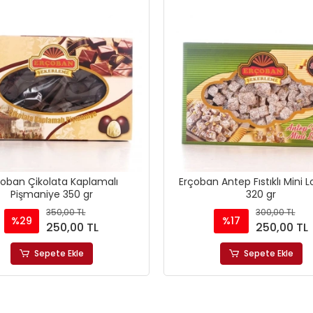
çoban Çikolata Kaplamalı
Erçoban Antep Fıstıklı Mini
Pişmaniye 350 gr
320 gr
350,00 TL
300,00 TL
%29
%17
250,00 TL
250,00 TL
Sepete Ekle
Sepete Ekle