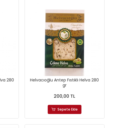
lva 280
Helvacıoğlu Antep Fıstıklı Helva 280
gr
200,00 TL
Sepete Ekle