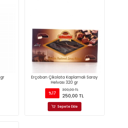
 gr
Erçoban Çikolata Kaplamalı Saray
Helvası 320 gr
300,00 TL
%17
250,00 TL
Sepete Ekle