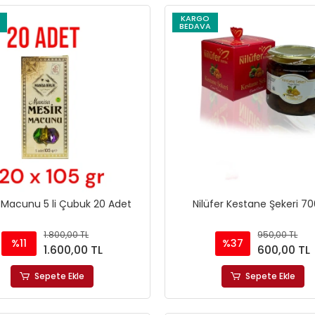
KARGO
BEDAVA
 Macunu 5 li Çubuk 20 Adet
Nilüfer Kestane Şekeri 70
1.800,00 TL
950,00 TL
%11
%37
1.600,00 TL
600,00 TL
Sepete Ekle
Sepete Ekle