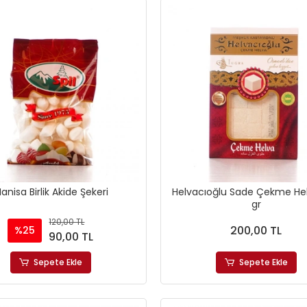
anisa Birlik Akide Şekeri
Helvacıoğlu Sade Çekme He
gr
120,00 TL
200,00 TL
%25
90,00 TL
Sepete Ekle
Sepete Ekle