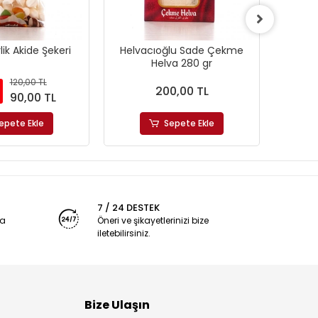
lik Akide Şekeri
Helvacıoğlu Sade Çekme
Helva
Helva 280 gr
120,00 TL
200,00 TL
90,00 TL
epete Ekle
Sepete Ekle
7 / 24 DESTEK
ya
Öneri ve şikayetlerinizi bize
iletebilirsiniz.
Bize Ulaşın