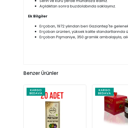
Serin ve kuru yerde muhafaza ediniz.
Açıldıktan sonra buzdolabında saklayınız.
Ek Bilgiler
Erçoban, 1972 yılından beri Gaziantep'te gelenekse
Erçoban ürünleri, yüksek kalite standartlarında 
Erçoban Pişmaniye, 350 gramlık ambalajıyla, ailen
Benzer Ürünler
KARGO
KARGO
BEDAVA
BEDAVA