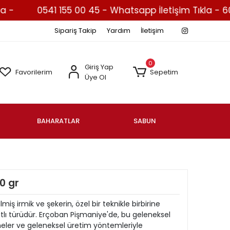
0541 155 00 45 - Whatsapp İletişim Tıkla - 600 ₺
Sipariş Takip
Yardım
İletişim
0
Giriş Yap
Favorilerim
Sepetim
Üye Ol
BAHARATLAR
SABUN
0 gr
lmiş irmik ve şekerin, özel bir teknikle birbirine
tatlı türüdür. Erçoban Pişmaniye'de, bu geleneksel
eler ve geleneksel üretim yöntemleriyle