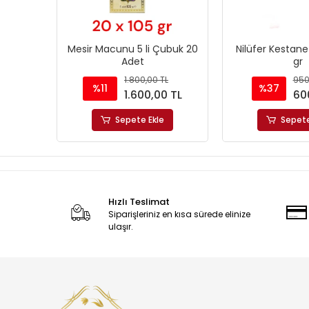
Mesir Macunu 5 li Çubuk 20
Nilüfer Kestane
Adet
gr
1.800,00 TL
950
%11
%37
1.600,00 TL
60
Sepete Ekle
Sepete
Hızlı Teslimat
Siparişleriniz en kısa sürede elinize
ulaşır.