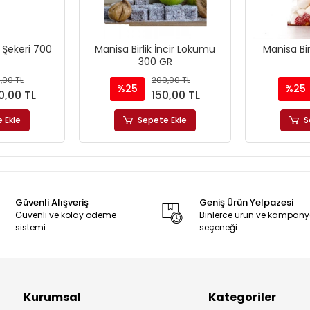
 Şekeri 700
Manisa Birlik İncir Lokumu
Manisa Bir
300 GR
,00 TL
200,00 TL
%25
%25
0,00 TL
150,00 TL
 Ekle
Sepete Ekle
S
Güvenli Alışveriş
Geniş Ürün Yelpazesi
Güvenli ve kolay ödeme
Binlerce ürün ve kampan
sistemi
seçeneği
Kurumsal
Kategoriler