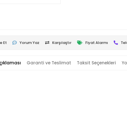
e Et
Yorum Yaz
Karşılaştır
Fiyat Alarmı
Tel
çıklaması
Garanti ve Teslimat
Taksit Seçenekleri
Yo