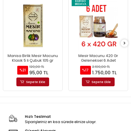
KARGO
BEDAVA
Manisa Birlik Mesir Macunu
Mesir Macunu 420 Gr
Klasik 5 li Çubuk 105 gr
Geleneksel 6 Adet
120,00 TL
2.100,00 TL
%21
%17
95,00 TL
1.750,00 TL
Sepete Ekle
Sepete Ekle
Hızlı Teslimat
Siparişleriniz en kısa sürede elinize ulaşır.
Güvenli Alışveriş