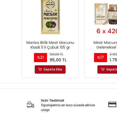
Manisa Birlik Mesir Macunu
Mesir Macun
Klasik 5 li Çubuk 105 gr
Geleneksel
120,00 TL
2.10
%21
%17
95,00 TL
1.7
Sepete Ekle
Sepete
Hızlı Teslimat
Siparişleriniz en kısa sürede elinize
ulaşır.