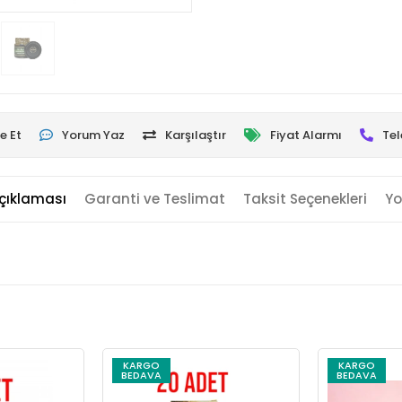
e Et
Yorum Yaz
Karşılaştır
Fiyat Alarmı
Tel
çıklaması
Garanti ve Teslimat
Taksit Seçenekleri
Yo
KARGO
KARGO
BEDAVA
BEDAVA