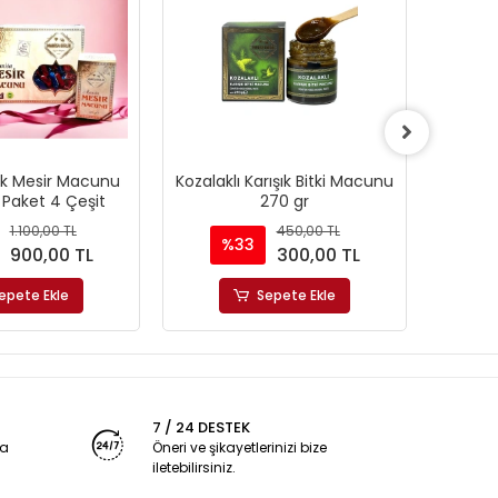
lik Mesir Macunu
Kozalaklı Karışık Bitki Macunu
Zen
 Paket 4 Çeşit
270 gr
1.100,00 TL
450,00 TL
%33
900,00 TL
300,00 TL
epete Ekle
Sepete Ekle
7 / 24 DESTEK
ya
Öneri ve şikayetlerinizi bize
iletebilirsiniz.