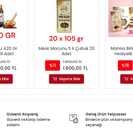
u 420 Gr
Mesir Macunu 5 li Çubuk 20
Manisa Bir
 6 Adet
Adet
Hediyelik
0,00 TL
1.800,00 TL
%11
%18
50,00 TL
1.600,00 TL
 Ekle
Sepete Ekle
S
Güvenli Alışveriş
Geniş Ürün Yelpazesi
Güvenli ve kolay ödeme
Binlerce ürün ve kampan
sistemi
seçeneği