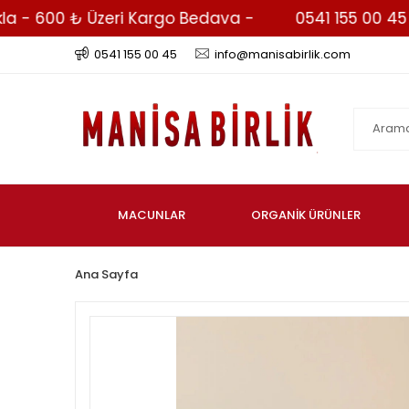
- 600 ₺ Üzeri Kargo Bedava -
0541 155 00 45 - Wh
0541 155 00 45
info@manisabirlik.com
MACUNLAR
ORGANİK ÜRÜNLER
Ana Sayfa