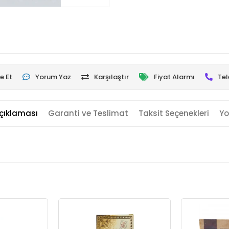
e Et
Yorum Yaz
Karşılaştır
Fiyat Alarmı
Tel
çıklaması
Garanti ve Teslimat
Taksit Seçenekleri
Yo