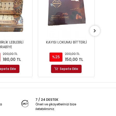
RLİK LEBLEBİLİ
KAYISI LOKUMU BİTTERLİ
BO
URABİYE
200,00 TL
200,00 TL
%25
180,00 TL
150,00 TL
epete Ekle
Sepete Ekle
7 / 24 DESTEK
ya
Öneri ve şikayetlerinizi bize
iletebilirsiniz.