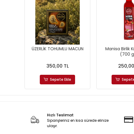
ÜZERLİK TOHUMLU MACUN
Manisa Birlik K
(700 g
350,00 TL
250,00
Sepete Ekle
Sepete
Hızlı Teslimat
Siparişleriniz en kısa sürede elinize
ulaşır.