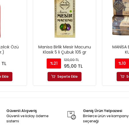
ızılcık Özü
Manisa Birlik Mesir Macunu
MANİSA Bİ
r.)
Klasik 5 li Çubuk 105 gr
K
120,00 TL
 TL
%21
%10
95,00 TL
 Ekle
Sepete Ekle
S
Güvenli Alışveriş
Geniş Ürün Yelpazesi
Güvenli ve kolay ödeme
Binlerce ürün ve kampan
sistemi
seçeneği