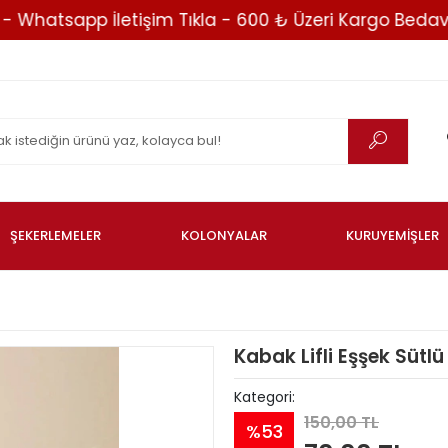
atsapp İletişim Tıkla - 600 ₺ Üzeri Kargo Bedava -
ŞEKERLEMELER
KOLONYALAR
KURUYEMİŞLER
Kabak Lifli Eşşek Sütl
Kategori:
150,00 TL
%53